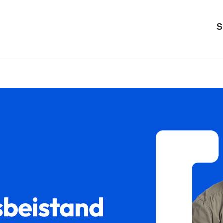
S
𝐟𝐚𝐦𝐢𝐥𝐮𝐦 als auch ✓Unterhaltsrecht, Sorgerecht, Scheidu
rtrennung? ➡️ 𝐟𝐚𝐦𝐢𝐥𝐮𝐦, Ihr Rechtsanwalt in Ebersbach 