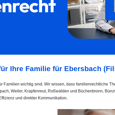
ür Ihre Familie für Ebersbach (Fil
 für Familien wichtig sind. Wir wissen, dass familienrechtliche
pach, Weiler, Krapfenreut, Roßwälden und Büchenbronn, Bünzwan
ffizienz und direkter Kommunikation.