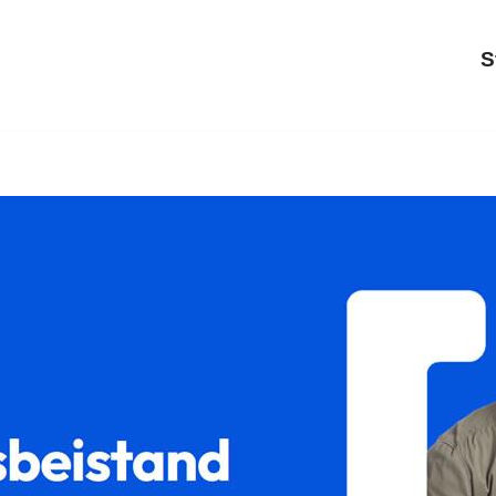
S
𝐥𝐮𝐦 als auch ✓Unterhaltsrecht, Scheidungsrecht, Sorgerecht,
echt, ✓Familienrecht, ✓Sorgerecht als auch ✓Gütertrennu