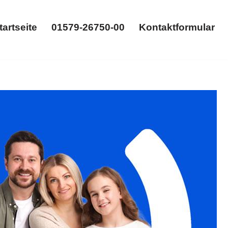
tartseite
01579-26750-00
Kontaktformular
Startseite
01579-26750-00
Kontaktformular
 Gütertrennung. 𝐟𝐚𝐦𝐢𝐥𝐮𝐦, Ihr Rechtsanwalt in
ng. Wir gehen den Weg gemeinsam ✉.