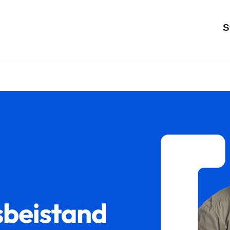
S
 ↗️𝐟𝐚𝐦𝐢𝐥𝐮𝐦 und ✓Scheidungsrecht, Sorgerecht, Unterhalt
rennung für Mainhardt: ➡️ 𝐟𝐚𝐦𝐢𝐥𝐮𝐦, Ihr Rechtsanwalt. 