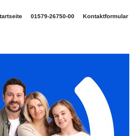
tartseite
01579-26750-00
Kontaktformular
Startseite
01579-26750-00
Kontaktformular
srecht, Gütertrennung. Für ✓Unterhaltsrecht,
Wir freuen uns auf Ihre Anfrage ✉.