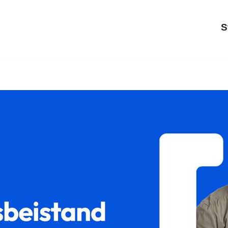
S
𝐮𝐦 als auch ✓Scheidungsrecht, Sorgerecht, Unterhaltsrecht
ertrennung? ➡️ 𝐟𝐚𝐦𝐢𝐥𝐮𝐦, Ihr Rechtsanwalt für Mönsheim