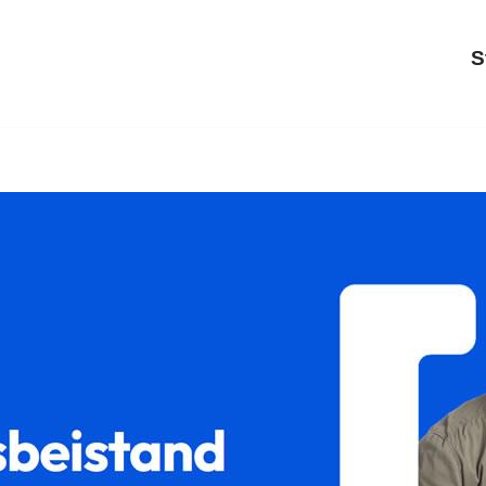
S
𝐥𝐮𝐦 und ✓Sorgerecht, Scheidungsrecht, Unterhaltsrecht, G
trennung für 73469 Riesbürg – ➡️ 𝐟𝐚𝐦𝐢𝐥𝐮𝐦, Ihr Rechtsa