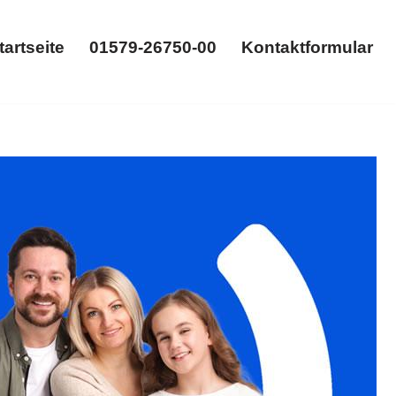
tartseite
01579-26750-00
Kontaktformular
Startseite
01579-26750-00
Kontaktformular
ütertrennung. Ihre Adresse für ✓Scheidungsrecht,
nwalt. Wir setzen Maßstäbe ✉.