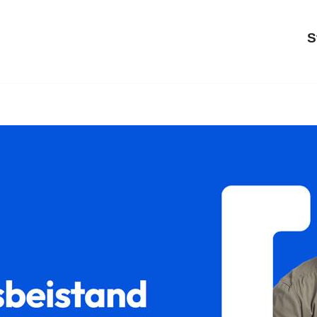
S
↗️𝐟𝐚𝐦𝐢𝐥𝐮𝐦 als auch ✓Sorgerecht, Unterhaltsrecht, Scheidun
orgerecht oder ✓Gütertrennung in Sulz (Neckar), Ihr Recht