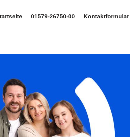
tartseite
01579-26750-00
Kontaktformular
Startseite
01579-26750-00
Kontaktformular
gsrecht, Gütertrennung. Direkt bei 𝐟𝐚𝐦𝐢𝐥𝐮𝐦:
sanwalt. Erleben Sie unseren Service ✉.