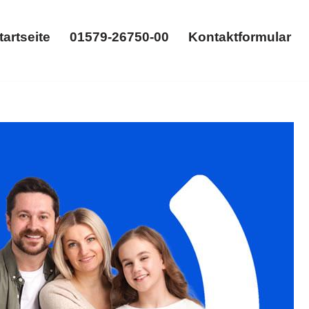
tartseite
01579-26750-00
Kontaktformular
Startseite
01579-26750-00
Kontaktformular
️ 𝐟𝐚𝐦𝐢𝐥𝐮𝐦, Ihr Rechtsanwalt: ✓Unterhaltsrecht,