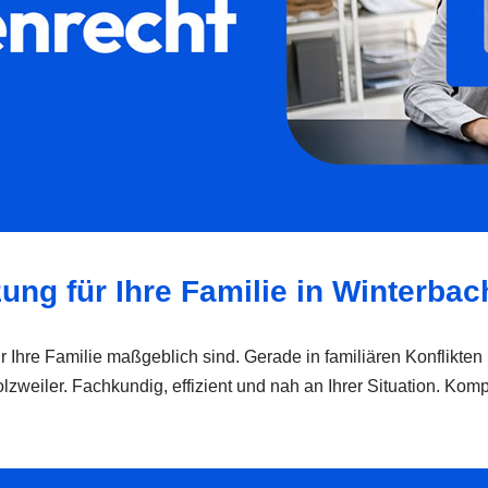
zung für Ihre Familie in Winterbac
ür Ihre Familie maßgeblich sind. Gerade in familiären Konflikte
eiler. Fachkundig, effizient und nah an Ihrer Situation. Kompe