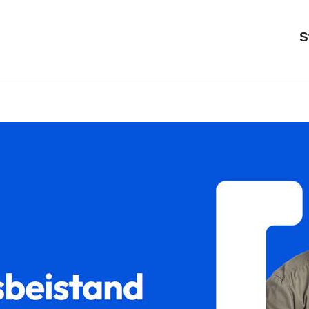
S
 ✓Sorgerecht, Scheidungsrecht, Unterhaltsrecht, Gütertrennung. ➡
tertrennung für Winterbach. Melden Sie sich bei uns ✉.