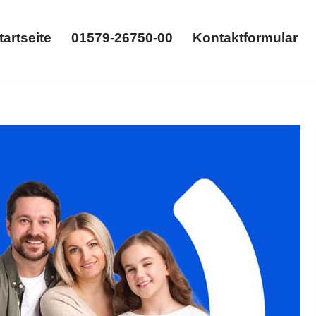
tartseite
01579-26750-00
Kontaktformular
Startseite
01579-26750-00
Kontaktformular
ung ansehen. ➡️ 𝐟𝐚𝐦𝐢𝐥𝐮𝐦, Ihr Rechtsanwalt für
einsam zu neuen Erfolgen ✉.