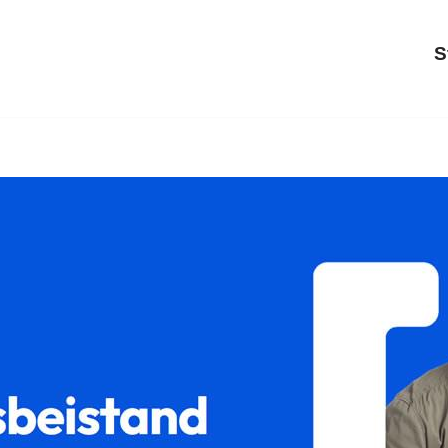
S
oder ✓Unterhaltsrecht, Scheidungsrecht, Sorgerecht, Gütertrenn
✓Sorgerecht oder ✓Gütertrennung in 72149 Neustetten. Gem