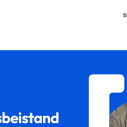
S
𝐦 als auch ✓Sorgerecht, Unterhaltsrecht, Scheidungsrecht, Güter
orgerecht als auch ✓Gütertrennung in Philippsburg. Mit uns