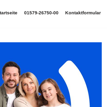
tartseite
01579-26750-00
Kontaktformular
Startseite
01579-26750-00
Kontaktformular
trennung. ➡️ 𝐟𝐚𝐦𝐢𝐥𝐮𝐦, Ihr Rechtsanwalt:
 an Ihrer Seite ✉.